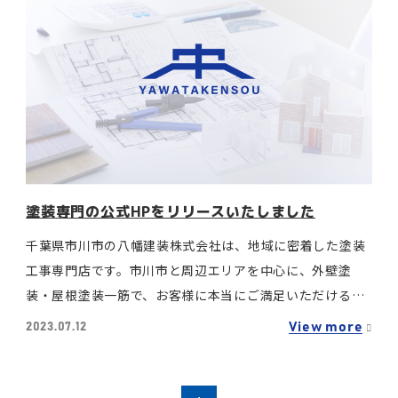
塗装専門の公式HPをリリースいたしました
千葉県市川市の八幡建装株式会社は、地域に密着した塗装
工事専門店です。市川市と周辺エリアを中心に、外壁塗
装・屋根塗装一筋で、お客様に本当にご満足いただける塗
装工事をご提供いたします。価格・品質が優れているのは
View more
2023.07.12
当たり前。当社では、…