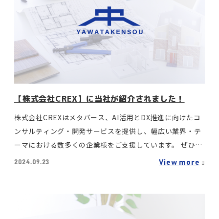
【株式会社CREX】に当社が紹介されました！
株式会社CREXはメタバース、AI活用とDX推進に向けたコ
ンサルティング・開発サービスを提供し、幅広い業界・テ
ーマにおける数多くの企業様をご支援しています。 ぜひ以
下URLから記事をご覧ください。 CREXの運営するDX総研
View more
2024.09.23
の…